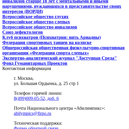
инвалидов старше 18 лет с ментальными и иными
нарушениями, нуждающихся в представительстве своих
интересов (ВОРДИ)
Всероссийское общество глухих
Всероссийское общество слепых
Всероссийское общество инвалидов
Союз дефектологов
Клуб психиатров (Психиатрия: нить Ариадны)
Федерация спортивных танцев на коляске
Общероссийская общественная физкультурно-спортивная
организация «Федерация спорта слепых»
Экспертно-аналитический журнал "Доступная Среда"
Фонд Гуманитарных Проектов
Контактная информация
г. Москва,
ул. Большая Ордынка, д. 25 стр 1
Телефон горячей линии:
8(499)009-05-52, доб. 6
Почта Национального центра «Абилимпикс»:
abilympics@firpo.ru
Техническая поддержка:
Форма обратной связи