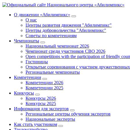
О движении «Абилимпикс»
О нас
Центры развития движения "Абилимпикс"
Центры добровольчества "Абилимпикс"
Советы по компетенциям
Чемпионаты
Национальный чемпионат 2026
Чемпионат среди участников СВО 2026
Open competitions with the participation of friendly coun
Гостиницы
Открытые соревнования с участием дружественных
Региональные чемпионаты
Компетенции
Компетенции 2026
Компетенции 2025
Конкурсы
Конкурсы 2026
Конкурсы 2025
Информация для экспертов
Региональные центры обучения экспертов
Национальные эксперты
Как стать участником
Трудоустройство