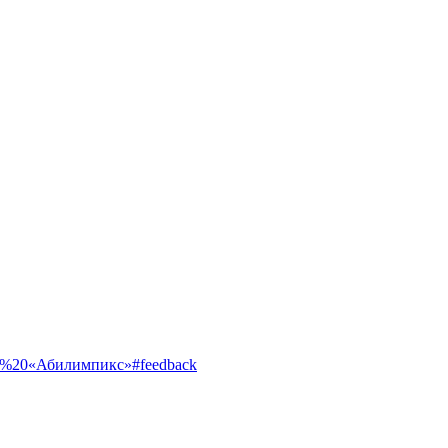
ентр%20«Абилимпикс»#feedback