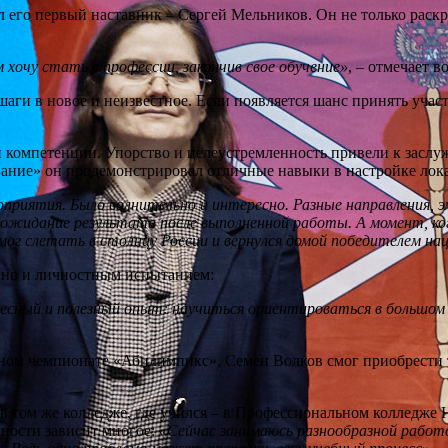
го первый наставник – Сергей Мельников. Он не только раскрыл
 хочу стать в профессии, закончив свое обучение»
, – отмечает 
 шаги в новое и неизвестное. Если появляется шанс принять учас
й компетенции. Упорство и целеустремленность привели к зас
ание» он продемонстрировал отличные навыки в настройке лока
иятия. Было волнительно и интересно. Разные направления, эм
жидание результата после выполненной работы. А момент, ког
мог слетать в столицу России и вернулся домой победителем н
, но и личностным испытанием:
есный и полезный опыт: научиться ориентироваться в большом г
ном чемпионате «Абилимпикс», Семен Волков смог приобрести 
в том же колледже, где учился – в Профессиональном колледже Н
вности зависит многое:
«Сейчас занимаюсь разнообразной работо