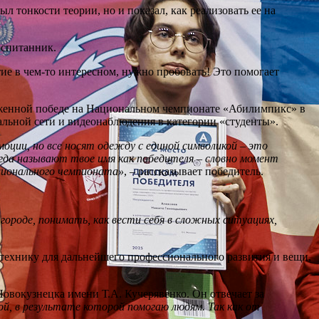
 тонкости теории, но и показал, как реализовать ее на
воспитанник.
тие в чем-то интересном, нужно пробовать! Это помогает
луженной победе на Национальном чемпионате «Абилимпикс» в
льной сети и видеонаблюдения в категории «студенты».
оции, но все носят одежду с единой символикой – это
да называют твое имя как победителя – словно момент
ационального чемпионата»
, – рассказывает победитель.
ороде, понимать, как вести себя в сложных ситуациях,
технику для дальнейшего профессионального развития и вещи,
овокузнецка имени Т.А. Кучерявенко. Он отвечает за
й, в результате которой помогаю людям. Так как от