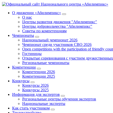
О движении «Абилимпикс»
О нас
Центры развития движения "Абилимпикс"
Центры добровольчества "Абилимпикс"
Советы по компетенциям
Чемпионаты
Национальный чемпионат 2026
Чемпионат среди участников СВО 2026
Open competitions with the participation of friendly coun
Гостиницы
Открытые соревнования с участием дружественных
Региональные чемпионаты
Компетенции
Компетенции 2026
Компетенции 2025
Конкурсы
Конкурсы 2026
Конкурсы 2025
Информация для экспертов
Региональные центры обучения экспертов
Национальные эксперты
Как стать участником
Трудоустройство