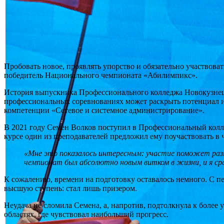
Пробовать новое, проявлять упорство и обязательно участвова
победитель Национального чемпионата «Абилимпикс».
История выпускника Профессионального колледжа Новокузнецка
профессиональных соревнованиях может раскрыть потенциал и 
компетенции «Сетевое и системное администрирование».
В 2021 году Семен Волков поступил в Профессиональный колле
курсе один из преподавателей предложил ему поучаствовать в
«
Мне это показалось интересным: участие поможет разн
чемпионат был абсолютно новым витком в жизни, и я сра
К сожалению, времени на подготовку оставалось немного. С пе
высшую ступень: стал лишь призером.
Неудача не сломила Семена, а, напротив, подтолкнула к боле
областях, где чувствовал наибольший прогресс.