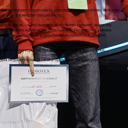
 этом намерен продолжить участие в мероприятиях, которые
ду уже в качестве специалиста.
мен Волков. –
Это помогло мне стать сильнее, вырасти
умение быстро принимать решения и возможность узнать
с» стал масштабным и грандиозным событием, и я рад,
ирает компьютеры, не представляет жизни без музыки.
годня недооценены. И своим примером он намерен показать