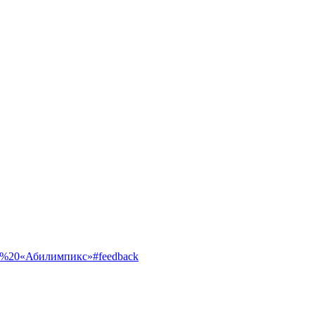
ентр%20«Абилимпикс»#feedback