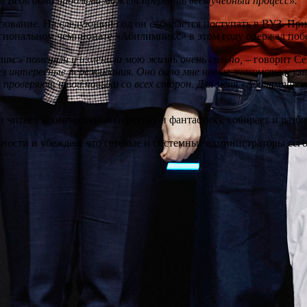
о. Ведь одна проблема может прервать весь учебный процесс».
ование. На следующий год он собирается поступать в ВУЗ. При
егиональном чемпионате «Абилимпикс» в этом году одержал побе
кс» поменяли и изменили мою жизнь очень сильно,
– говорит Се
рез интересные переживания. Оно дало мне новые знакомства, 
ий проверяют твои навыки со всех сторон. Для меня «Абилимпик
н читает техническую литературу и фантастику, собирает и разб
льности и убежден, что сетевые и системные администраторы се