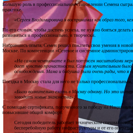
Большую роль в профессиональном становлении Семена сыграл е
практике.
«Сергея Владимировича я воспринимал как образ того, кем
По его словам, чтобы достичь успеха, не нужно бояться делать
развиваться и профессионально, и творчески.
Набравшись опыта, Семен решил показать свои умения в ново
Москве. По компетенции «Сетевое и системное администриров
«На самом чемпионате я был потрясен масштабами меропр
дает чувство причастности. Самым мучительным было о
освобождения. Мама и бабушка были очень рады, что я с
Поездка в Москву стала для него не только профессиональным
«Было волнительно ехать в Москву одному. Но это интер
заводить новые знакомства».
С помощью сертификата, полученного за победу на Националь
повысившие общий комфорт.
Сегодня победитель работает техническим специалистом 
бесперебойную работу инфраструктуры и от его операти