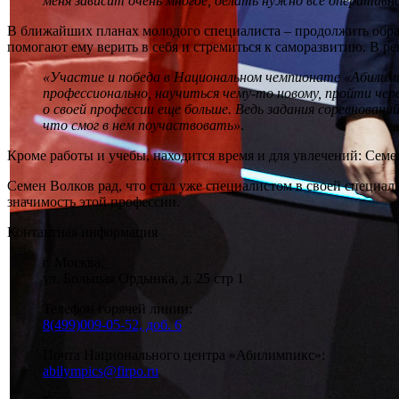
меня зависит очень многое, делать нужно все оперативн
В ближайших планах молодого специалиста – продолжить образ
помогают ему верить в себя и стремиться к саморазвитию. В р
«Участие и победа в Национальном чемпионате «Абилимпи
профессионально, научиться чему-то новому, пройти че
о своей профессии еще больше. Ведь задания соревнован
что смог в нем поучаствовать»
.
Кроме работы и учебы, находится время и для увлечений: Семе
Семен Волков рад, что стал уже специалистом в своей специа
значимость этой профессии.
Контактная информация
г. Москва,
ул. Большая Ордынка, д. 25 стр 1
Телефон горячей линии:
8(499)009-05-52, доб. 6
Почта Национального центра «Абилимпикс»:
abilympics@firpo.ru