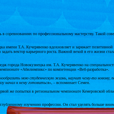
ть в соревнованиях по профессиональному мастерству. Такой со
 имени Т.А. Кучерявенко вдохновляет и заряжает позитивной эн
задать вектор карьерного роста. Важной вехой в его жизни ст
дж города Новокузнецка им. Т.А. Кучерявенко на специальност
 чемпионате «Абилимпикс» по компетенции «Веб-разработка».
ообразить мою студенческую жизнь, научит чему-то новому, по
зу начал к нему готовиться»
, – вспоминает Семен.
рвой же попытки в региональном чемпионате Кемеровской области
е углубленному изучению профессии. Он стал уделять больше вн