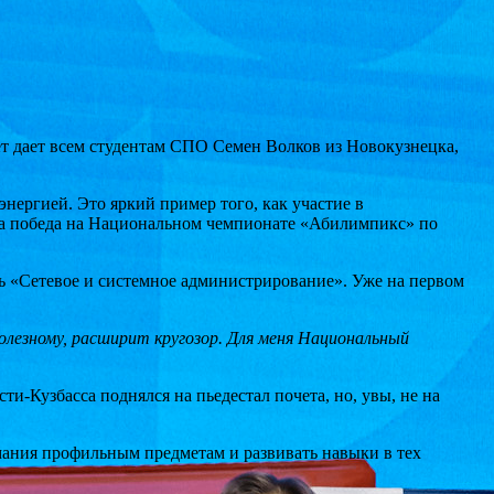
вет дает всем студентам СПО Семен Волков из Новокузнецка,
ергией. Это яркий пример того, как участие в
ала победа на Национальном чемпионате «Абилимпикс» по
ь «Сетевое и системное администрирование». Уже на первом
лезному, расширит кругозор. Для меня Национальный
-Кузбасса поднялся на пьедестал почета, но, увы, не на
имания профильным предметам и развивать навыки в тех