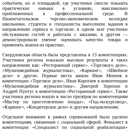
событием, но и площадкой, где участники смогли показать
практические навыки в условиях, максимально
приближенных к профессиональной среде. В
Нижнетагильском торгово-экономическом колледже
школьники, студенты и специалисты выполняли задания в
направлениях сервиса и торговли: в одном зале участники
обслуживали гостей и работали с заказами, в другом —
демонстрировали умение оценивать качество товара и
применять знания на практике.
Свердловская область была представлена в 13 компетенциях.
Участники региона показали высокие результаты в таких
направлениях как: «Ресторанный сервис», «Торгового дело»,
«Мультимедийная журналистика», «Карвинг», «Швейное
дело» и другие. Первые места заняли Иван Минеев в
компетенции «Торговое дело», Иван Коротаев в компетенции
«Мультимедийная журналистика», Дмитрий Зорихин и
Андрей Пунтус в компетенции «Ресторанный сервис». Также
участники региона вошли в число призёров по компетенциям
«Мастер по приготовлению пиццы», «Гид-экскурсовод»,
«Карвинг», «Кондитерское дело» и другим направлениям.
Отдельное внимание в рамках соревнований было уделено
компетенциям, связанным с социальной сферой. Финалист в
компетенции «Специалист по социальной реабилитации»