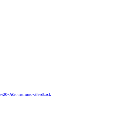
ентр%20«Абилимпикс»#feedback