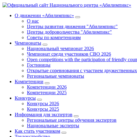
О движении «Абилимпикс»
О нас
Центры развития движения "Абилимпикс"
Центры добровольчества "Абилимпикс"
Советы по компетенциям
Чемпионаты
Национальный чемпионат 2026
Чемпионат среди участников СВО 2026
Open competitions with the participation of friendly coun
Гостиницы
Открытые соревнования с участием дружественных
Региональные чемпионаты
Компетенции
Компетенции 2026
Компетенции 2025
Конкурсы
Конкурсы 2026
Конкурсы 2025
Информация для экспертов
Региональные центры обучения экспертов
Национальные эксперты
Как стать участником
Трудоустройство