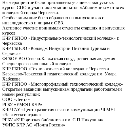
На мероприятие были приглашены учащиеся выпускных
курсов СПО и участники чемпионатов «Абилимпикс» от всех
колледжей города Черкесска.
Особое внимание было обращено на выпускников с
инвалидностью и лицам с ОВЗ.
Активное участие принимали студенты старших и выпускных
курсов
КЧР ГБПОО «Индустриально-технологический колледж» г.
Черкесска
КЧР ГБПОО «Колледж Индустрии Питания Туризма и
Сервиса»
ФГБОУ ВО Северо-Кавказская государственная академия
Cреднепрофессиональный колледж
КЧР ГБПОО «Технологический колледж» г. Черкесска
Карачаево-Черкесский педагогический колледж им. Умара
Хабекова.
КЧР ГБПОО «Многопрофильный технологический колледж»
Открытые вакансии выпускникам предлагали работодателей
нашей республики:
ООО «Лента»
РГБУ «УМФЦ КЧР»
КЧР ГАУ «Центр развития связи и коммуникации ЧГМУП
«Черкесскгортранс»
РГБУ «КЧР детская библиотека им. С.П.Никулина»
УФПС КЧР АО «Почта России»