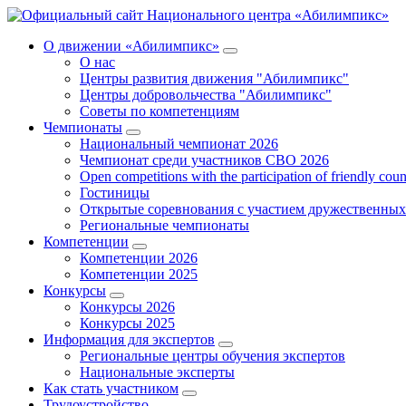
О движении «Абилимпикс»
О нас
Центры развития движения "Абилимпикс"
Центры добровольчества "Абилимпикс"
Советы по компетенциям
Чемпионаты
Национальный чемпионат 2026
Чемпионат среди участников СВО 2026
Open competitions with the participation of friendly coun
Гостиницы
Открытые соревнования с участием дружественных
Региональные чемпионаты
Компетенции
Компетенции 2026
Компетенции 2025
Конкурсы
Конкурсы 2026
Конкурсы 2025
Информация для экспертов
Региональные центры обучения экспертов
Национальные эксперты
Как стать участником
Трудоустройство