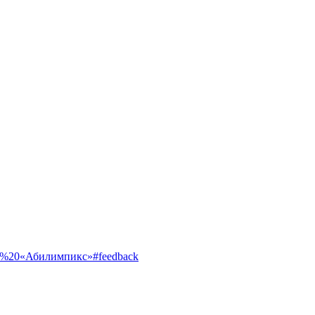
ентр%20«Абилимпикс»#feedback