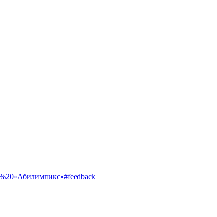
ентр%20«Абилимпикс»#feedback