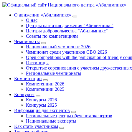
О движении «Абилимпикс»
О нас
Центры развития движения "Абилимпикс"
Центры добровольчества "Абилимпикс"
Советы по компетенциям
Чемпионаты
Национальный чемпионат 2026
Чемпионат среди участников СВО 2026
Open competitions with the participation of friendly coun
Гостиницы
Открытые соревнования с участием дружественных
Региональные чемпионаты
Компетенции
Компетенции 2026
Компетенции 2025
Конкурсы
Конкурсы 2026
Конкурсы 2025
Информация для экспертов
Региональные центры обучения экспертов
Национальные эксперты
Как стать участником
Трудоустройство