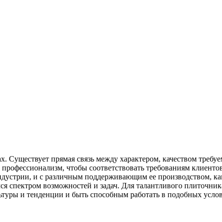
х. Существует прямая связь между характером, качеством требу
 профессионализм, чтобы соответствовать требованиям клиентов 
ндустрии, и с различным поддерживающим ее производством, как
я спектром возможностей и задач. Для талантливого плиточник
ьтуры и тенденции и быть способным работать в подобных услов