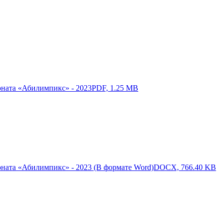
ната «Абилимпикс» - 2023
PDF, 1.25 MB
ната «Абилимпикс» - 2023 (В формате Word)
DOCX, 766.40 KB