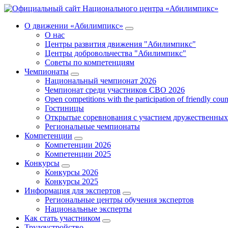
О движении «Абилимпикс»
О нас
Центры развития движения "Абилимпикс"
Центры добровольчества "Абилимпикс"
Советы по компетенциям
Чемпионаты
Национальный чемпионат 2026
Чемпионат среди участников СВО 2026
Open competitions with the participation of friendly coun
Гостиницы
Открытые соревнования с участием дружественных
Региональные чемпионаты
Компетенции
Компетенции 2026
Компетенции 2025
Конкурсы
Конкурсы 2026
Конкурсы 2025
Информация для экспертов
Региональные центры обучения экспертов
Национальные эксперты
Как стать участником
Трудоустройство