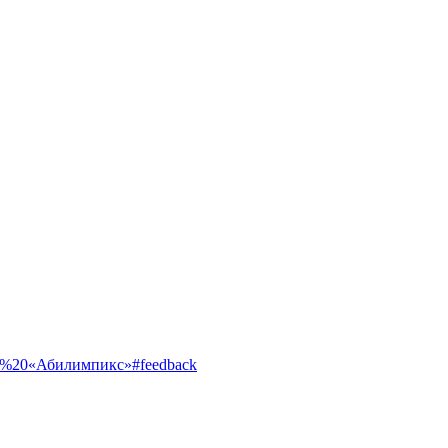
ентр%20«Абилимпикс»#feedback