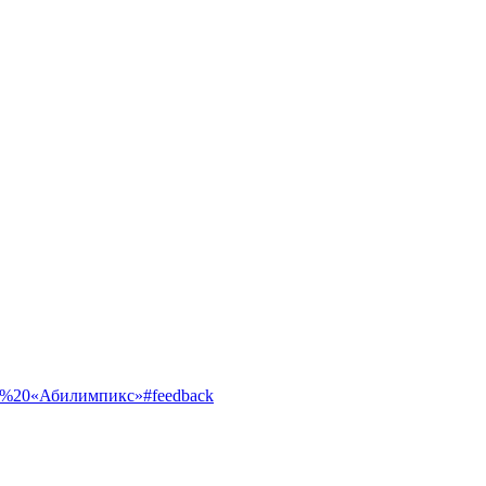
ентр%20«Абилимпикс»#feedback