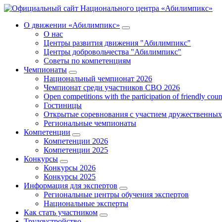
О движении «Абилимпикс»
О нас
Центры развития движения "Абилимпикс"
Центры добровольчества "Абилимпикс"
Советы по компетенциям
Чемпионаты
Национальный чемпионат 2026
Чемпионат среди участников СВО 2026
Open competitions with the participation of friendly coun
Гостиницы
Открытые соревнования с участием дружественных
Региональные чемпионаты
Компетенции
Компетенции 2026
Компетенции 2025
Конкурсы
Конкурсы 2026
Конкурсы 2025
Информация для экспертов
Региональные центры обучения экспертов
Национальные эксперты
Как стать участником
Трудоустройство