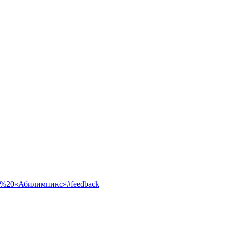
ентр%20«Абилимпикс»#feedback