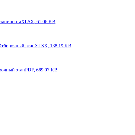
чемпионата
XLSX, 61.06 KB
Отборочный этап
XLSX, 138.19 KB
рочный этап
PDF, 669.07 KB