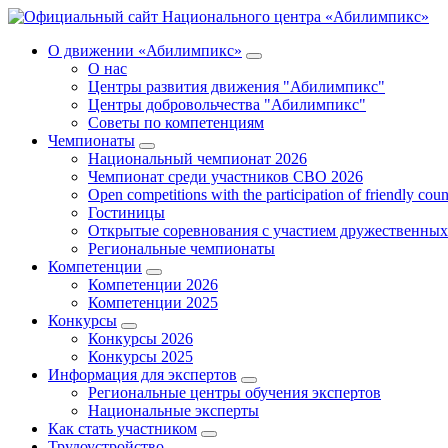
О движении «Абилимпикс»
О нас
Центры развития движения "Абилимпикс"
Центры добровольчества "Абилимпикс"
Советы по компетенциям
Чемпионаты
Национальный чемпионат 2026
Чемпионат среди участников СВО 2026
Open competitions with the participation of friendly coun
Гостиницы
Открытые соревнования с участием дружественных
Региональные чемпионаты
Компетенции
Компетенции 2026
Компетенции 2025
Конкурсы
Конкурсы 2026
Конкурсы 2025
Информация для экспертов
Региональные центры обучения экспертов
Национальные эксперты
Как стать участником
Трудоустройство