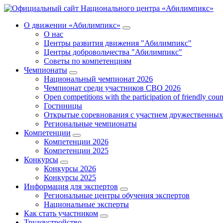
О движении «Абилимпикс»
О нас
Центры развития движения "Абилимпикс"
Центры добровольчества "Абилимпикс"
Советы по компетенциям
Чемпионаты
Национальный чемпионат 2026
Чемпионат среди участников СВО 2026
Open competitions with the participation of friendly coun
Гостиницы
Открытые соревнования с участием дружественных
Региональные чемпионаты
Компетенции
Компетенции 2026
Компетенции 2025
Конкурсы
Конкурсы 2026
Конкурсы 2025
Информация для экспертов
Региональные центры обучения экспертов
Национальные эксперты
Как стать участником
Трудоустройство