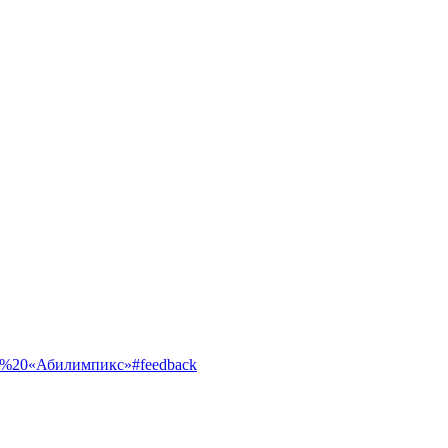
ентр%20«Абилимпикс»#feedback