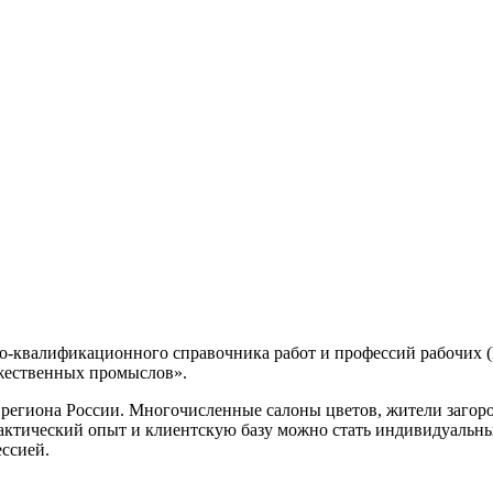
но-квалификационного справочника работ и профессий рабочих
ожественных промыслов».
 региона России. Многочисленные салоны цветов, жители загор
актический опыт и клиентскую базу можно стать индивидуальн
ессией.