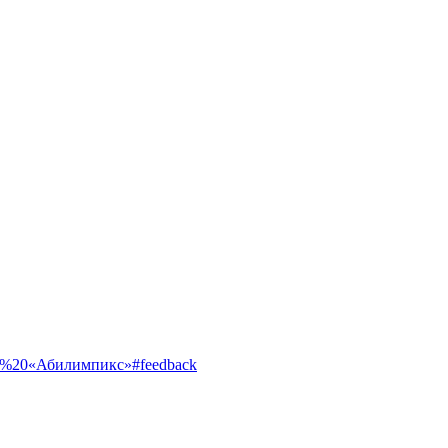
ентр%20«Абилимпикс»#feedback