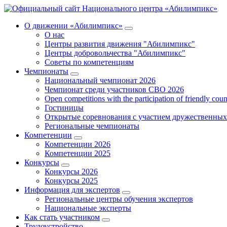
О движении «Абилимпикс»
О нас
Центры развития движения "Абилимпикс"
Центры добровольчества "Абилимпикс"
Советы по компетенциям
Чемпионаты
Национальный чемпионат 2026
Чемпионат среди участников СВО 2026
Open competitions with the participation of friendly coun
Гостиницы
Открытые соревнования с участием дружественных
Региональные чемпионаты
Компетенции
Компетенции 2026
Компетенции 2025
Конкурсы
Конкурсы 2026
Конкурсы 2025
Информация для экспертов
Региональные центры обучения экспертов
Национальные эксперты
Как стать участником
Трудоустройство