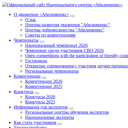
О движении «Абилимпикс»
О нас
Центры развития движения "Абилимпикс"
Центры добровольчества "Абилимпикс"
Советы по компетенциям
Чемпионаты
Национальный чемпионат 2026
Чемпионат среди участников СВО 2026
Open competitions with the participation of friendly coun
Гостиницы
Открытые соревнования с участием дружественных
Региональные чемпионаты
Компетенции
Компетенции 2026
Компетенции 2025
Конкурсы
Конкурсы 2026
Конкурсы 2025
Информация для экспертов
Региональные центры обучения экспертов
Национальные эксперты
Как стать участником
Трудоустройство