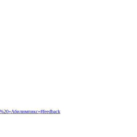
ентр%20«Абилимпикс»#feedback