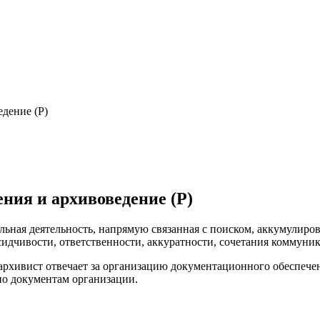
дение (Р)
ния и архивоведение (Р)
льная деятельность, напрямую связанная с поиском, аккумулир
сидчивости, ответственности, аккуратности, сочетания коммуни
рхивист отвечает за организацию документационного обеспече
по документам организации.