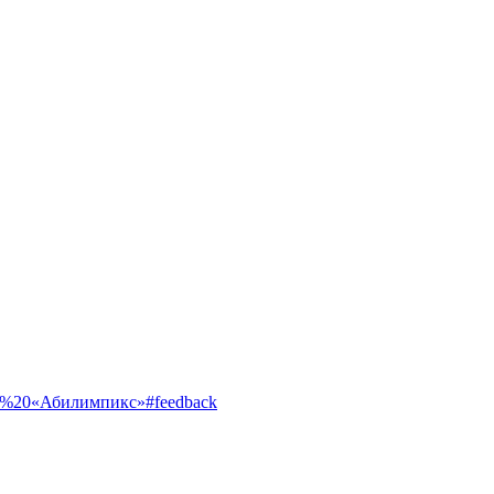
ентр%20«Абилимпикс»#feedback