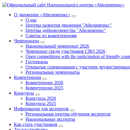
О движении «Абилимпикс»
О нас
Центры развития движения "Абилимпикс"
Центры добровольчества "Абилимпикс"
Советы по компетенциям
Чемпионаты
Национальный чемпионат 2026
Чемпионат среди участников СВО 2026
Open competitions with the participation of friendly coun
Гостиницы
Открытые соревнования с участием дружественных
Региональные чемпионаты
Компетенции
Компетенции 2026
Компетенции 2025
Конкурсы
Конкурсы 2026
Конкурсы 2025
Информация для экспертов
Региональные центры обучения экспертов
Национальные эксперты
Как стать участником
Трудоустройство