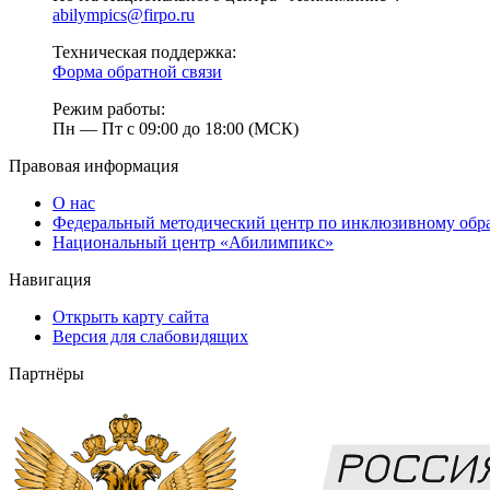
abilympics@firpo.ru
Техническая поддержка:
Форма обратной связи
Режим работы:
Пн — Пт с 09:00 до 18:00 (МСК)
Правовая информация
О нас
Федеральный методический центр по инклюзивному обр
Национальный центр «Абилимпикс»
Навигация
Открыть карту сайта
Версия для слабовидящих
Партнёры