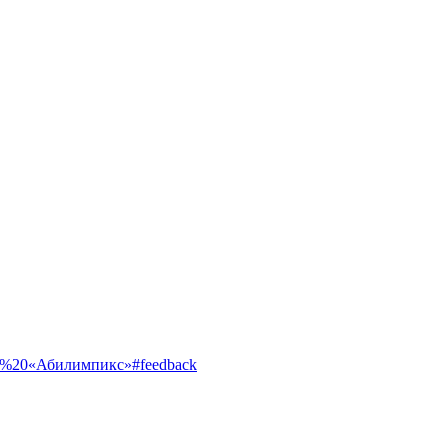
ентр%20«Абилимпикс»#feedback