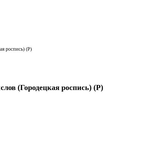
я роспись) (Р)
лов (Городецкая роспись) (Р)