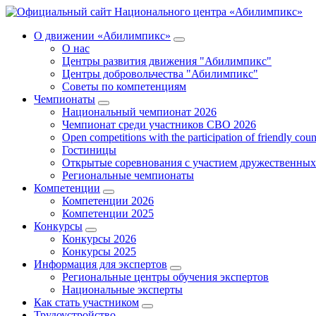
О движении «Абилимпикс»
О нас
Центры развития движения "Абилимпикс"
Центры добровольчества "Абилимпикс"
Советы по компетенциям
Чемпионаты
Национальный чемпионат 2026
Чемпионат среди участников СВО 2026
Open competitions with the participation of friendly coun
Гостиницы
Открытые соревнования с участием дружественных
Региональные чемпионаты
Компетенции
Компетенции 2026
Компетенции 2025
Конкурсы
Конкурсы 2026
Конкурсы 2025
Информация для экспертов
Региональные центры обучения экспертов
Национальные эксперты
Как стать участником
Трудоустройство