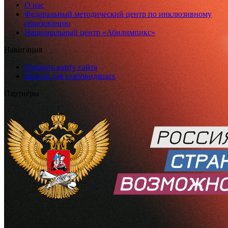
О нас
Федеральный методический центр по инклюзивному
образованию
Национальный центр «Абилимпикс»
Навигация
Открыть карту сайта
Версия для слабовидящих
Партнёры